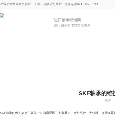
欢迎来到井兮精密轴承（上海）有限公司网站！服务电话021-36539299
进口轴承经销商
进口轴承整体方案提供商
新闻中心
您现所在的位置：
首页
>
新闻中心
>
最新动态
行业新闻
专题报道
公司新闻
SKF轴承的
时间：2
SKF轴承
的维护痛点主要集中在润滑误区、安装暴力、密封失效三大领域。这些问题