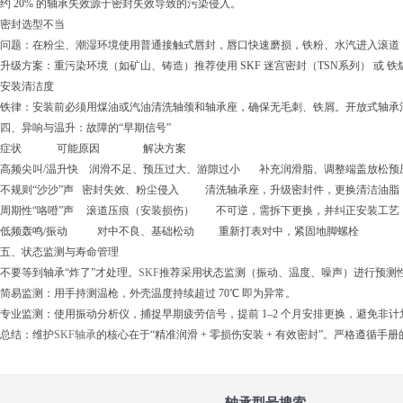
约 20% 的轴承失效源于密封失效导致的污染侵入。
密封选型不当
问题：在粉尘、潮湿环境使用普通接触式唇封，唇口快速磨损，铁粉、水汽进入滚道，
升级方案：重污染环境（如矿山、铸造）推荐使用 SKF 迷宫密封（TSN系列）​ 或
安装清洁度
铁律：安装前必须用煤油或汽油清洗轴颈和轴承座，确保无毛刺、铁屑。开放式轴承
四、异响与温升：故障的“早期信号”
症状 可能原因 解决方案
高频尖叫/温升快​
润滑不足、预压过大、游隙过小
补充润滑脂、调整端盖放松预
不规则“沙沙”声​
密封失效、粉尘侵入
清洗轴承座，升级密封件，更换清洁油脂
周期性“咯噔”声​
滚道压痕（安装损伤）
不可逆，需拆下更换，并纠正安装工艺
低频轰鸣/振动​
对中不良、基础松动
重新打表对中，紧固地脚螺栓
五、状态监测与寿命管理
不要等到轴承“炸了”才处理。
SKF
推荐采用状态监测（振动、温度、噪声）进行预测
简易监测：用手持测温枪，外壳温度持续超过 70℃​ 即为异常。
专业监测：使用振动分析仪，捕捉早期疲劳信号，提前 1–2 个月安排更换，避免非计
总结：维护
SKF轴承
的核心在于“精准润滑 + 零损伤安装 + 有效密封”。严格遵
轴承型号搜索