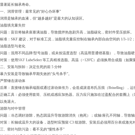
显著延长轴承寿命。
一、润滑管理：最常见的“好心办坏事”
润滑是轴承的血液，但“越多越好”是最大的认知误区。
油脂填充量失控
问题：盲目将轴承座塞满油脂，导致搅拌热急剧升高，油脂碳化，密封件受压损坏。
标准：SKF 建议，对于标准工况，油脂填充量应控制在轴承内部自由空间的 1/3–1/2
油脂选型与老化
问题：混用不同品牌/型号油脂，或未按温度选型（高温用普通锂基脂），导致油脂
对策：使用
SKF
LubeSelect 等工具精准选脂。高温（>120℃）必须换用合成
二、安装与拆卸：决定生死的前 5 分钟
暴力安装是导致轴承早期失效的“头号杀手”。
严禁锤击滚动体
后果：直接锤击轴承端面或通过滚动体传力，会造成滚道布氏压痕（Brinelling）
正确工具：必须使用套筒、压机或感应加热器。压力应只施加在过盈配合的套圈上（装轴压
以免退火。
游隙与对中管理
问题：冷态调好游隙，热态因温升导致游隙消失（抱死）；或轴/座孔不同轴，导致
对策：长轴或温升大的设备，选型时应预留 C3 组游隙。安装后必须用百分表或激光
三、密封与防污染：看不见的“慢性杀手”