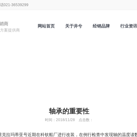
1-36539299
销商
网站首页
关于井兮
经销品牌
行业资
方案提供商
公司新闻
轴承的重要性
时间：2018/11/28 点击数：
维克拉玛蒂亚号近期在科钦船厂进行改装，在例行检查中发现轴的温度读