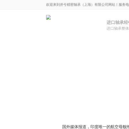
欢迎来到井兮精密轴承（上海）有限公司网站！服务电话02
进口轴承经
进口轴承整体
新闻中心
您现所在的位置：
首页
>
新闻中心
>
最新动态
行业新闻
专题报道
国外媒体报道，印度唯一的航空母舰